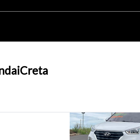
ndai
Creta