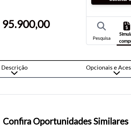
entar ou diminuir a fonte em nosso site, utilize os atalhos Ctrl+ (
) e Ctrl- (para diminuir) no seu teclado.
 95.900,00
Simul
Pesquisa
comp
Descrição
Opcionais e Aces
Confira Oportunidades Similares