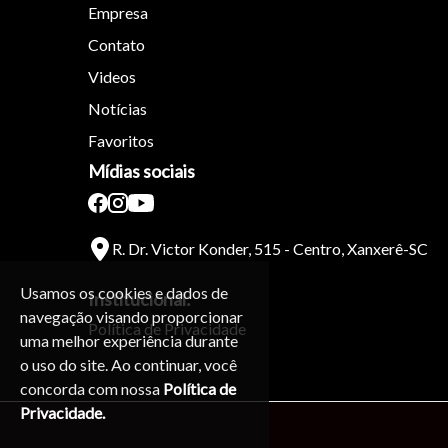
Empresa
Contato
Videos
Notícias
Favoritos
Mídias sociais
R. Dr. Victor Konder, 515 - Centro, Xanxerê-SC
Usamos os cookies e dados de
Institucional:
navegação visando proporcionar
Política de Privacidade
uma melhor experiência durante
o uso do site. Ao continuar, você
concorda com nossa
Política de
Privacidade.