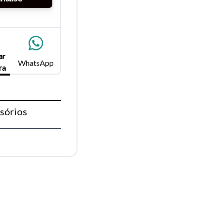
para
ar
Fechar
WhatsApp
ra
sórios