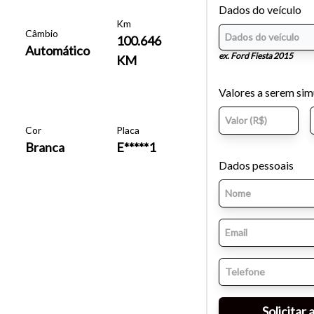
Dados do veículo
Km
Câmbio
100.646
Automático
ex. Ford Fiesta 2015
KM
Valores a serem si
Cor
Placa
Branca
E*****1
Dados pessoais
o do texto