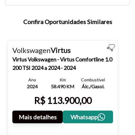
atalhos Ctrl+ (para aumentar) e Ctrl- (para diminuir) no seu
teclado.
Confira Oportunidades Similares
Fechar
Volkswagen
Virtus
Virtus
Volkswagen - Virtus Comfortline 1.0
200 TSI 2024 a 2024 - 2024
Ano
Km
Combustível
2024
58.490 KM
Álc./Gasol.
R$ 113.900,00
Mais detalhes
Whatsapp