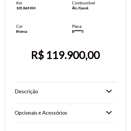
Km
Combustível
105.863 KM
Álc./Gasol.
Cor
Placa
Branca
B*****5
R$ 119.900,00
Descrição
Tamanho do texto
Opcionais e Acessórios
Para aumentar ou diminuir a fonte em nosso site, utilize os