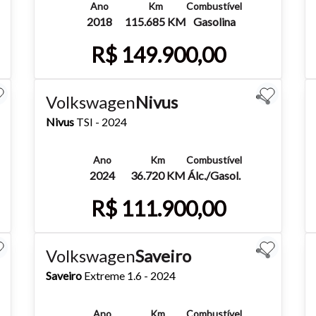
Ano
Km
Combustível
2018
115.685 KM
Gasolina
R$ 149.900,00
Mais detalhes
Whatsapp
Volkswagen
Nivus
Nivus
TSI - 2024
Ano
Km
Combustível
2024
36.720 KM
Álc./Gasol.
R$ 111.900,00
o do texto
Mais detalhes
Whatsapp
Volkswagen
Saveiro
entar ou diminuir a fonte em nosso site, utilize os atalhos Ctrl+ (
Saveiro
Extreme 1.6 - 2024
) e Ctrl- (para diminuir) no seu teclado.
Ano
Km
Combustível