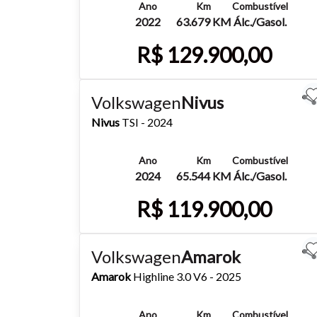
Ano
Km
Combustível
2022
63.679 KM
Álc./Gasol.
R$ 129.900,00
Mais detalhes
Whatsapp
Volkswagen
Nivus
Nivus
TSI - 2024
Ano
Km
Combustível
2024
65.544 KM
Álc./Gasol.
R$ 119.900,00
Tamanh
Mais detalhes
Whatsapp
Volkswagen
Amarok
Para aum
Amarok
Highline 3.0 V6 - 2025
aumentar
Ano
Km
Combustível