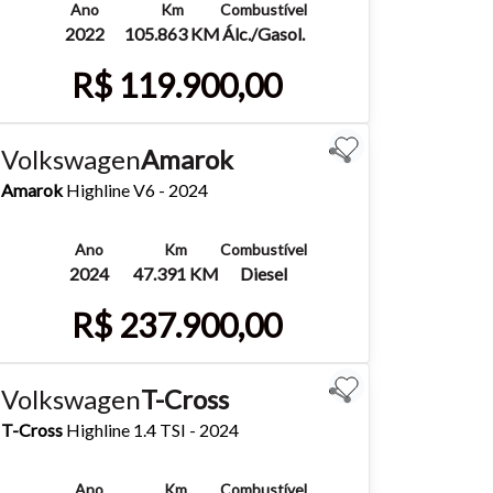
Ano
Km
Combustível
2022
105.863 KM
Álc./Gasol.
R$ 119.900,00
Mais detalhes
Whatsapp
Volkswagen
Amarok
Amarok
Highline V6 - 2024
Ano
Km
Combustível
2024
47.391 KM
Diesel
R$ 237.900,00
Mais detalhes
Whatsapp
Volkswagen
T-Cross
para
T-Cross
Highline 1.4 TSI - 2024
Ano
Km
Combustível