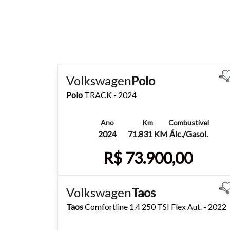
Volkswagen
Polo
Polo
TRACK - 2024
Ano
Km
Combustível
2024
71.831 KM
Álc./Gasol.
R$ 73.900,00
Mais detalhes
Whatsapp
Volkswagen
Taos
Taos
Comfortline 1.4 250 TSI Flex Aut. - 2022