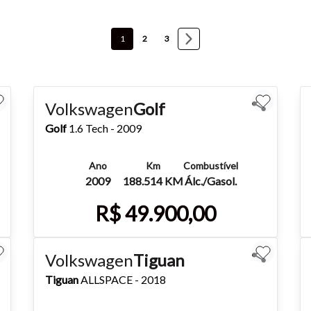
1
2
3
Volkswagen
Golf
Golf
1.6 Tech - 2009
Ano
Km
Combustível
2009
188.514 KM
Álc./Gasol.
R$ 49.900,00
Mais detalhes
Whatsapp
Volkswagen
Tiguan
Tiguan
ALLSPACE - 2018