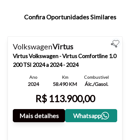
atalhos Ctrl+ (para aumentar) e Ctrl- (para diminuir) no seu
teclado.
Confira Oportunidades Similares
Fechar
Volkswagen
Virtus
Virtus
Volkswagen - Virtus Comfortline 1.0
200 TSI 2024 a 2024 - 2024
Ano
Km
Combustível
2024
58.490 KM
Álc./Gasol.
R$ 113.900,00
Mais detalhes
Whatsapp