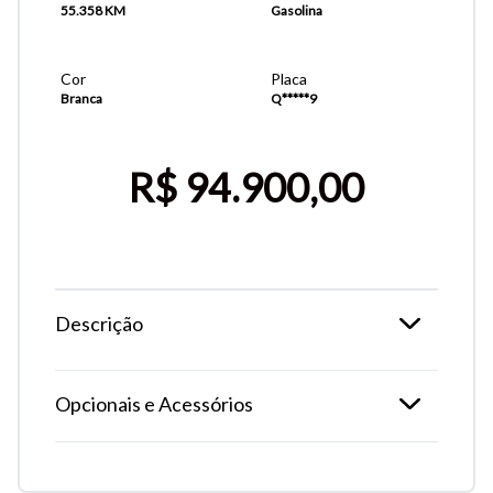
55.358 KM
Gasolina
Cor
Placa
Branca
Q*****9
R$ 94.900,00
Descrição
Tamanho do texto
Opcionais e Acessórios
Para aumentar ou diminuir a fonte em nosso site, utilize os