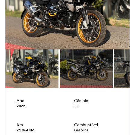
Ano
Câmbio
2022
---
Km
Combustível
21.964 KM
Gasolina