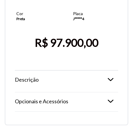
Cor
Placa
Preta
J*****4
R$ 97.900,00
Descrição
Opcionais e Acessórios
Tamanho do texto
Para aumentar ou diminuir a fonte em nosso site, utilize os
atalhos Ctrl+ (para aumentar) e Ctrl- (para diminuir) no seu