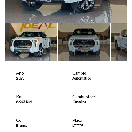
Ano
Câmbio
2023
Automático
Km
Combustível
8.947 KM
Gasolina
Cor
Placa
Branca
L*****9