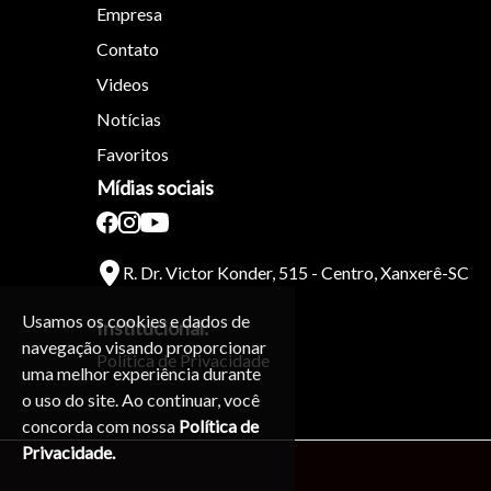
Empresa
Contato
Videos
Notícias
Favoritos
Mídias sociais
R. Dr. Victor Konder, 515 - Centro, Xanxerê-SC
Usamos os cookies e dados de
Institucional:
navegação visando proporcionar
Política de Privacidade
uma melhor experiência durante
o uso do site. Ao continuar, você
concorda com nossa
Política de
Privacidade.