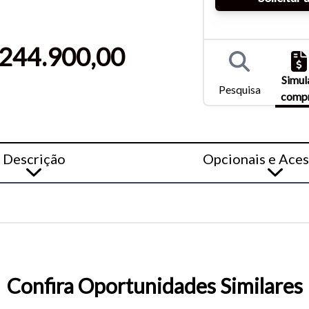
entar ou diminuir a fonte em nosso site, utilize os atalhos Ctrl+ (
) e Ctrl- (para diminuir) no seu teclado.
244.900,00
Simul
Pesquisa
comp
Descrição
Opcionais e Aces
Confira Oportunidades Similares