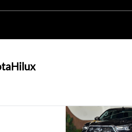
ota
Hilux