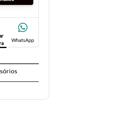
para
ar
Fechar
WhatsApp
ra
sórios