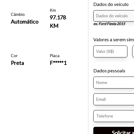
Dados do veículo
Km
Câmbio
97.178
Automático
ex. Ford Fiesta 2015
KM
Valores a serem si
Cor
Placa
Preta
F*****1
Dados pessoais
o do texto