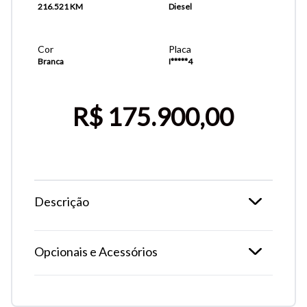
216.521 KM
Diesel
Cor
Placa
Branca
I*****4
R$ 175.900,00
Descrição
Tamanho do texto
Opcionais e Acessórios
Para aumentar ou diminuir a fonte em nosso site, utilize os
atalhos Ctrl+ (para aumentar) e Ctrl- (para diminuir) no seu