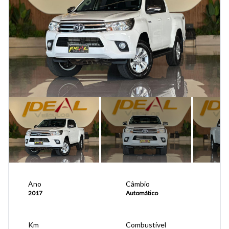
Ano
Câmbio
2017
Automático
Km
Combustível