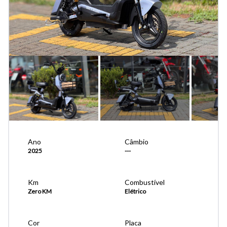
Ano
Câmbio
2025
---
Km
Combustível
Zero KM
Elétrico
Cor
Placa