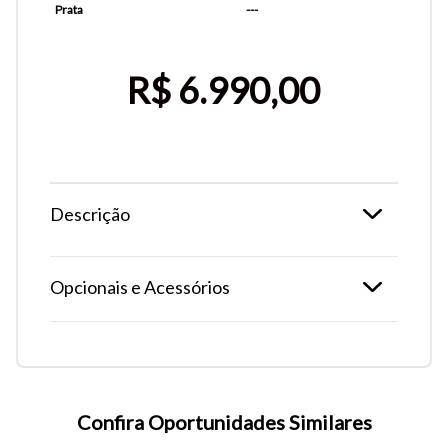
Prata
---
R$ 6.990,00
Descrição
Opcionais e Acessórios
Tamanho do texto
Para aumentar ou diminuir a fonte em nosso site, utilize os
atalhos Ctrl+ (para aumentar) e Ctrl- (para diminuir) no seu
Confira Oportunidades Similares
teclado.