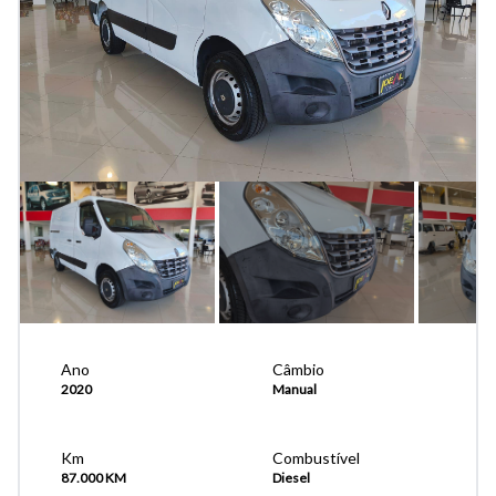
Ano
Câmbio
2020
Manual
Km
Combustível
87.000 KM
Diesel