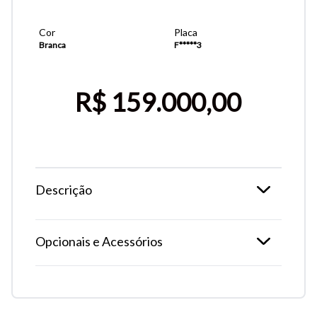
Cor
Placa
Branca
F*****3
R$ 159.000,00
Descrição
Tamanho do texto
Opcionais e Acessórios
Para aumentar ou diminuir a fonte em nosso site, utilize os
atalhos Ctrl+ (para aumentar) e Ctrl- (para diminuir) no seu