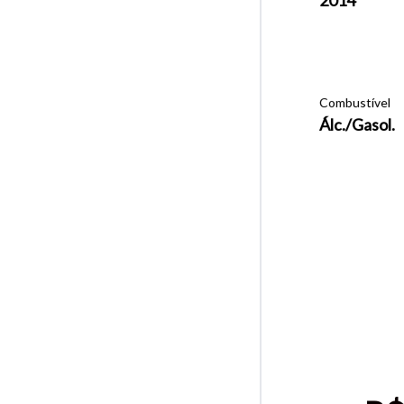
Combustível
Álc./Gasol.
Tamanh
Para aum