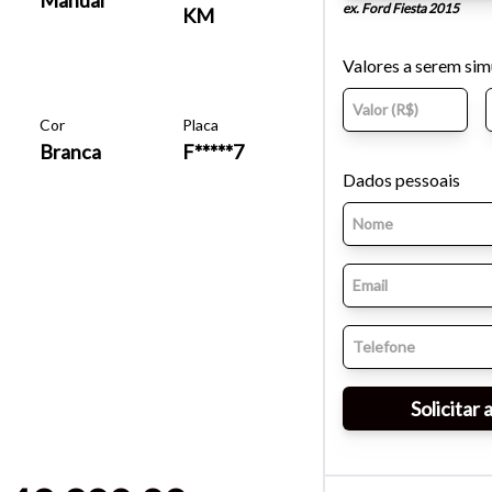
ex. Ford Fiesta 2015
KM
Valores a serem si
Cor
Placa
Branca
F*****7
Dados pessoais
o do texto
entar ou diminuir a fonte em nosso site, utilize os atalhos Ctrl+ (