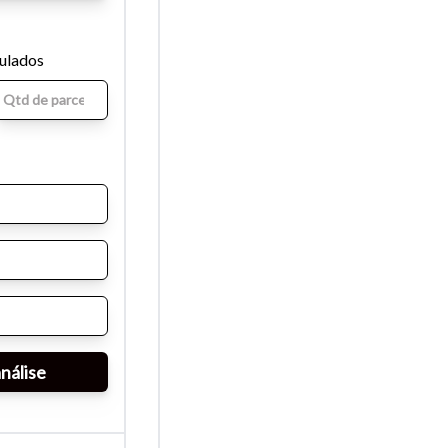
mulados
para