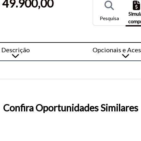
 49.900,00
) e Ctrl- (para diminuir) no seu teclado.
Simul
Pesquisa
comp
Descrição
Opcionais e Aces
Confira Oportunidades Similares