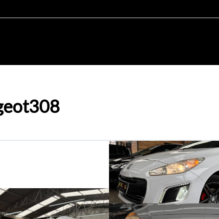
geot
308