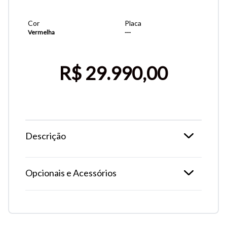
Cor
Placa
Vermelha
---
R$ 29.990,00
Descrição
Tamanho do texto
Opcionais e Acessórios
Para aumentar ou diminuir a fonte em nosso site, utilize os
atalhos Ctrl+ (para aumentar) e Ctrl- (para diminuir) no seu