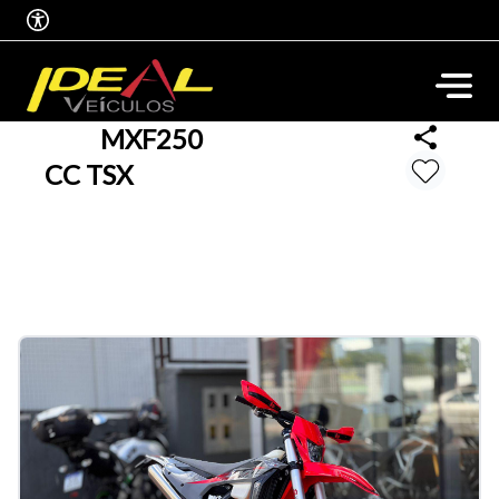
MXF
250
CC TSX