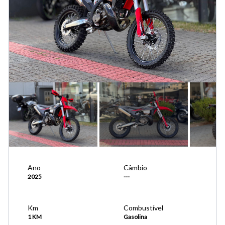
Ano
Câmbio
2025
---
Km
Combustível
1 KM
Gasolina