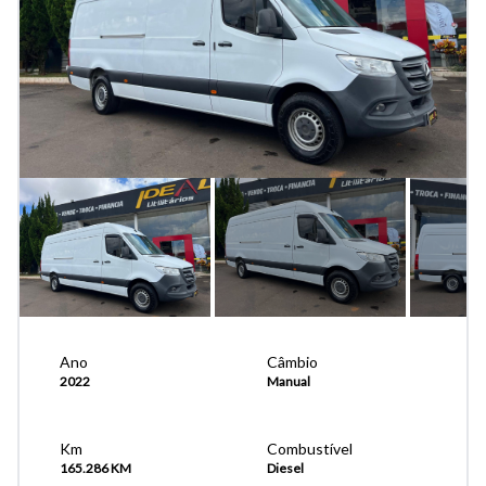
Ano
Câmbio
2022
Manual
Km
Combustível
165.286 KM
Diesel