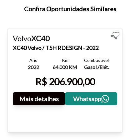
teclado.
Confira Oportunidades Similares
Fechar
Volvo
XC40
XC40
Volvo / T5H RDESIGN - 2022
Ano
Km
Combustível
2022
64.000 KM
Gasol./Elét.
R$ 206.900,00
Mais detalhes
Whatsapp