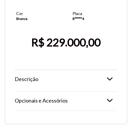
Cor
Placa
Branca
R*****4
R$ 229.000,00
Descrição
Tamanho do texto
Opcionais e Acessórios
Para aumentar ou diminuir a fonte em nosso site, utilize os
atalhos Ctrl+ (para aumentar) e Ctrl- (para diminuir) no seu