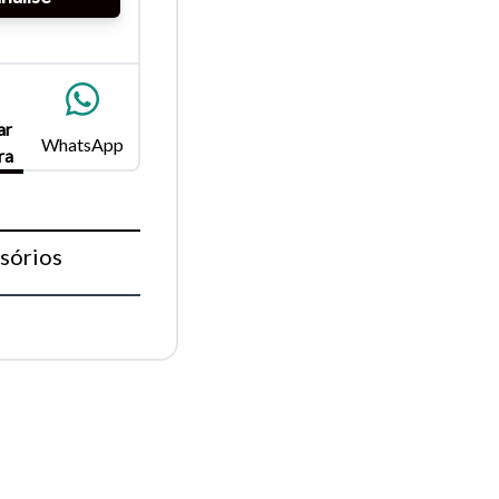
para
ar
Fechar
WhatsApp
ra
sórios