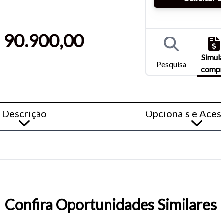
entar ou diminuir a fonte em nosso site, utilize os atalhos Ctrl+ (
) e Ctrl- (para diminuir) no seu teclado.
 90.900,00
Simul
Pesquisa
comp
Descrição
Opcionais e Aces
Confira Oportunidades Similares