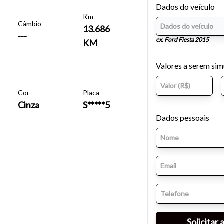
Dados do veículo
Km
Câmbio
13.686
---
ex. Ford Fiesta 2015
KM
Valores a serem si
Cor
Placa
Cinza
S*****5
Dados pessoais
o do texto