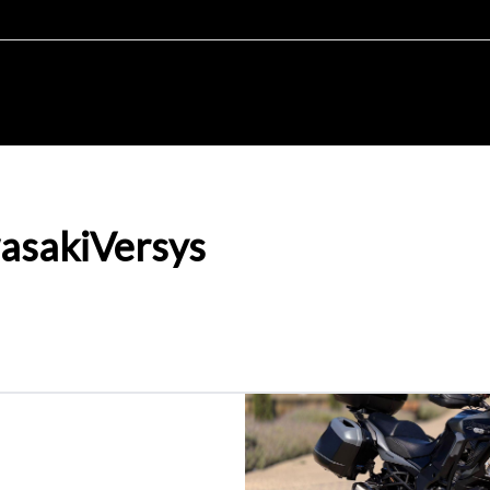
asaki
Versys