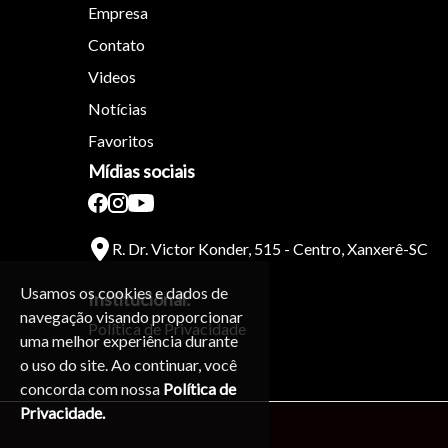
Empresa
Contato
Videos
Notícias
Favoritos
Mídias sociais
R. Dr. Victor Konder, 515 - Centro, Xanxerê-SC
Usamos os cookies e dados de
Institucional:
navegação visando proporcionar
Política de Privacidade
uma melhor experiência durante
o uso do site. Ao continuar, você
concorda com nossa
Política de
Privacidade.