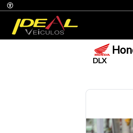
Hon
DLX