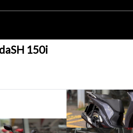
da
SH 150i