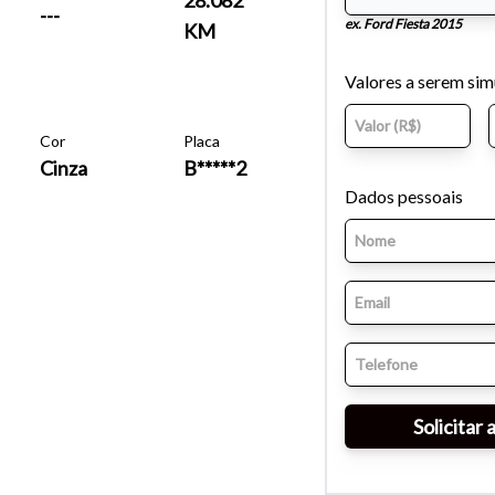
---
ex. Ford Fiesta 2015
KM
Valores a serem si
Cor
Placa
Cinza
B*****2
Dados pessoais
o do texto