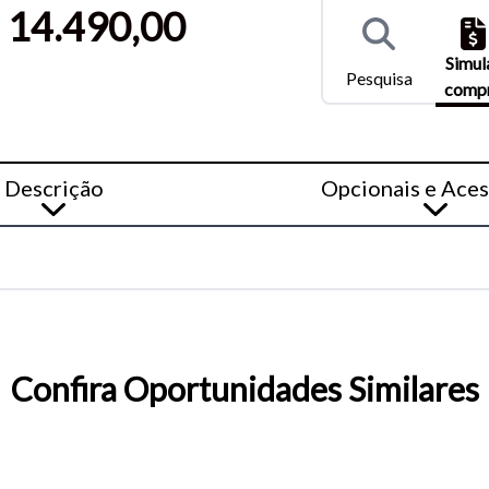
entar ou diminuir a fonte em nosso site, utilize os atalhos Ctrl+ (
 14.490,00
) e Ctrl- (para diminuir) no seu teclado.
Simul
Pesquisa
comp
Descrição
Opcionais e Aces
Confira Oportunidades Similares