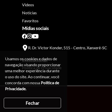
Videos
Notícias
Favoritos
Mídias sociais
R. Dr. Victor Konder, 515 - Centro, Xanxerê-SC
Usamos os cookies e dados de
Institucional:
navegação visando proporcionar
Política de Privacidade
uma melhor experiência durante
o uso do site. Ao continuar, você
concorda com nossa
Política de
Privacidade.
Fechar