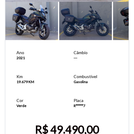
Ano
Câmbio
2021
---
Km
Combustível
19.679 KM
Gasolina
Cor
Placa
Verde
R*****7
R$ 49.490,00