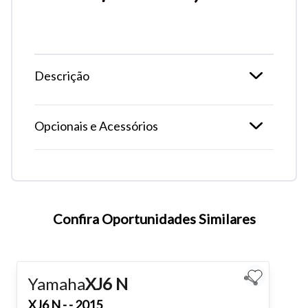
Descrição
Opcionais e Acessórios
Tamanho do texto
Confira Oportunidades Similares
Para aumentar ou diminuir a fonte em nosso site, utilize os
atalhos Ctrl+ (para aumentar) e Ctrl- (para diminuir) no seu
teclado.
Yamaha
XJ6 N
Fechar
XJ6 N
- - 2015