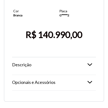
Cor
Placa
Branca
G*****2
R$ 140.990,00
Descrição
Tamanho do texto
Opcionais e Acessórios
Para aumentar ou diminuir a fonte em nosso site, utilize os
atalhos Ctrl+ (para aumentar) e Ctrl- (para diminuir) no seu