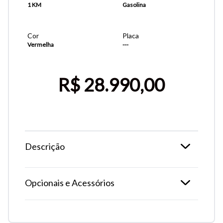
1 KM
Gasolina
Cor
Placa
Vermelha
---
R$ 28.990,00
Descrição
Tamanho do texto
Opcionais e Acessórios
Para aumentar ou diminuir a fonte em nosso site, utilize os
atalhos Ctrl+ (para aumentar) e Ctrl- (para diminuir) no seu