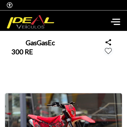
GasGas
Ec
300 RE