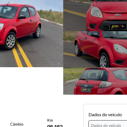
Dados do veículo
Km
Câmbio
98.182