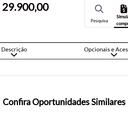
entar ou diminuir a fonte em nosso site, utilize os atalhos Ctrl+ (
 29.900,00
) e Ctrl- (para diminuir) no seu teclado.
Simul
Pesquisa
comp
Descrição
Opcionais e Aces
Confira Oportunidades Similares