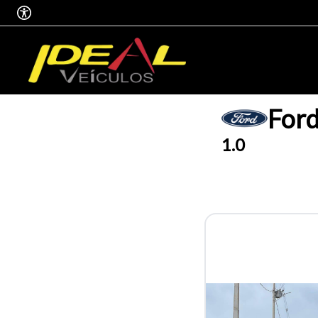
For
1.0