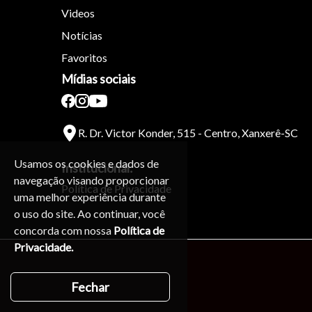
Videos
Notícias
Favoritos
Mídias sociais
R. Dr. Victor Konder, 515 - Centro, Xanxerê-SC
Usamos os cookies e dados de
Institucional:
navegação visando proporcionar
Política de Privacidade
uma melhor experiência durante
o uso do site. Ao continuar, você
concorda com nossa
Política de
Privacidade.
Fechar