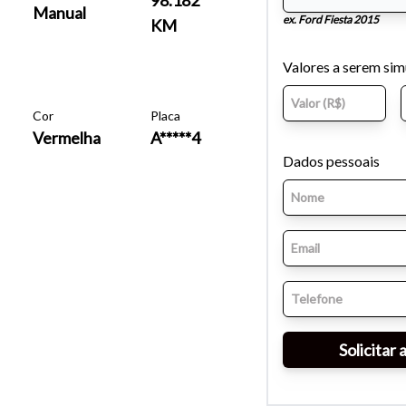
Manual
ex. Ford Fiesta 2015
KM
Valores a serem si
Cor
Placa
Vermelha
A*****4
Dados pessoais
o do texto