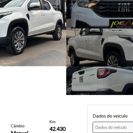
Dados do veículo
Km
Câmbio
42.430
Manual