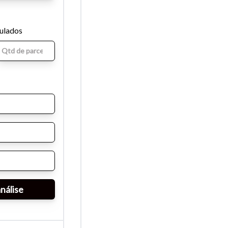
mulados
para