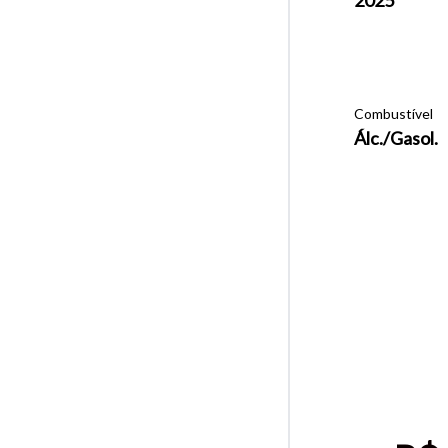
Combustível
Álc./Gasol.
Tamanh
Para aum