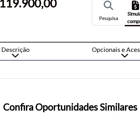
119.900,00
) e Ctrl- (para diminuir) no seu teclado.
Simul
Pesquisa
comp
Descrição
Opcionais e Aces
Confira Oportunidades Similares