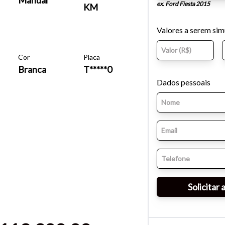
ex. Ford Fiesta 2015
KM
Valores a serem si
Cor
Placa
Branca
T*****0
Dados pessoais
o do texto
entar ou diminuir a fonte em nosso site, utilize os atalhos Ctrl+ (