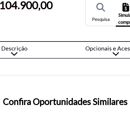
104.900,00
) e Ctrl- (para diminuir) no seu teclado.
Simul
Pesquisa
comp
Descrição
Opcionais e Aces
Confira Oportunidades Similares