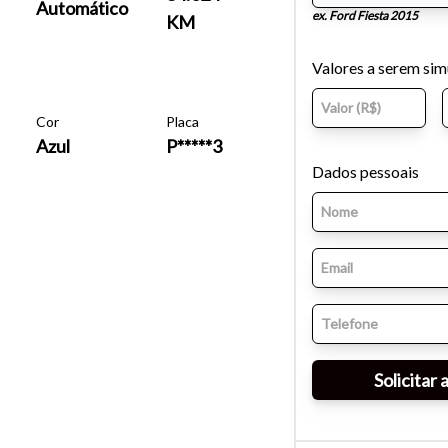
Automático
ex. Ford Fiesta 2015
KM
Valores a serem si
Cor
Placa
Azul
P*****3
Dados pessoais
o do texto
entar ou diminuir a fonte em nosso site, utilize os atalhos Ctrl+ (