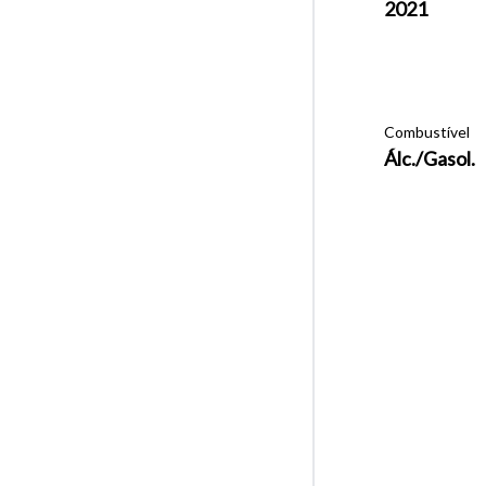
2021
Combustível
Álc./Gasol.
Tamanh
Para aum