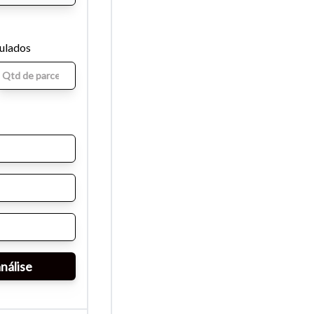
mulados
para