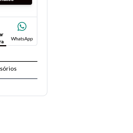
para
ar
Fechar
WhatsApp
ra
sórios