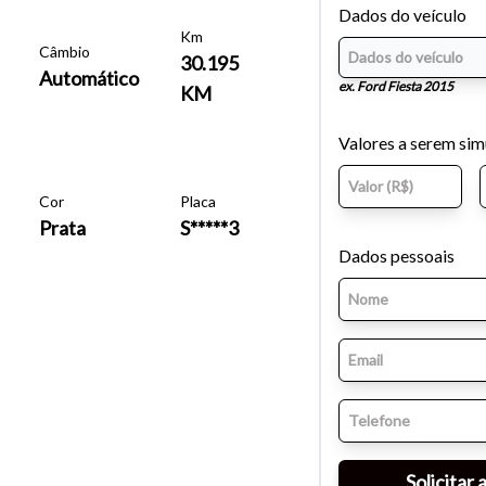
Dados do veículo
Km
Câmbio
30.195
Automático
ex. Ford Fiesta 2015
KM
Valores a serem si
Cor
Placa
Prata
S*****3
Dados pessoais
o do texto