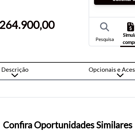
entar ou diminuir a fonte em nosso site, utilize os atalhos Ctrl+ (
) e Ctrl- (para diminuir) no seu teclado.
264.900,00
Simul
Pesquisa
comp
Descrição
Opcionais e Aces
Confira Oportunidades Similares