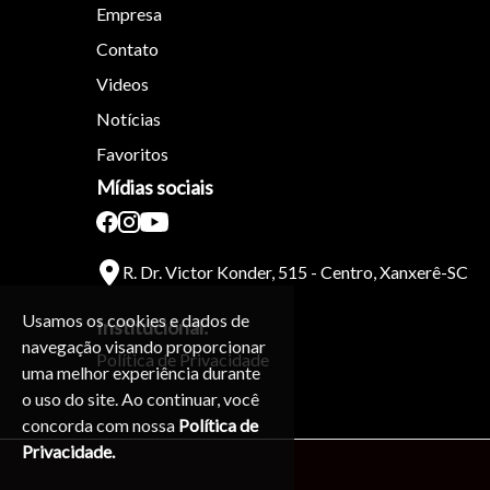
Empresa
Contato
Videos
Notícias
Favoritos
Mídias sociais
R. Dr. Victor Konder, 515 - Centro, Xanxerê-SC
Usamos os cookies e dados de
Institucional:
navegação visando proporcionar
Política de Privacidade
uma melhor experiência durante
o uso do site. Ao continuar, você
concorda com nossa
Política de
Privacidade.