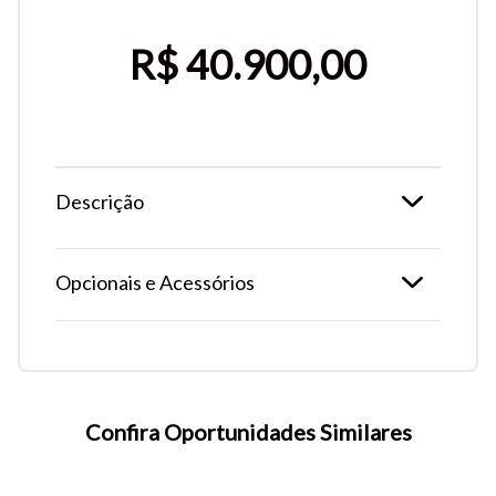
R$ 40.900,00
Descrição
Opcionais e Acessórios
Tamanho do texto
Para aumentar ou diminuir a fonte em nosso site, utilize os
atalhos Ctrl+ (para aumentar) e Ctrl- (para diminuir) no seu
Confira Oportunidades Similares
teclado.