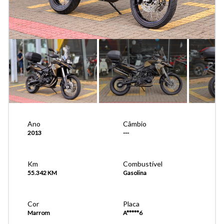
Ano
Câmbio
2013
---
Km
Combustível
55.342 KM
Gasolina
Cor
Placa
Marrom
A*****6