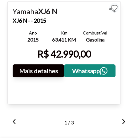
Fechar
Yamaha
XJ6 N
XJ6 N
- - 2015
Ano
Km
Combustível
2015
63.411 KM
Gasolina
R$ 42.990,00
Mais detalhes
Whatsapp
1 / 3