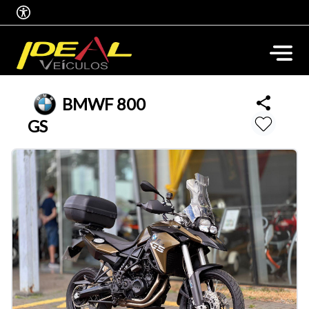
BMW
F 800
GS