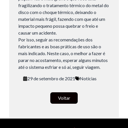
fragilizando o tratamento térmico do metal do
disco com o choque térmico, deixando o
Tamanho do texto
material mais frágil, fazendo com que até um
impacto pequeno possa quebrar o freio e
causar um acidente.
Para aumentar ou diminuir a fonte em nosso site, utilize os
Por isso, seguir as recomendações dos
atalhos Ctrl+ (para aumentar) e Ctrl- (para diminuir) no seu
fabricantes e as boas práticas de uso são o
teclado.
mais indicado. Neste caso, o melhor a fazer é
parar no acostamento, esperar alguns minutos
Fechar
até o sistema esfriar e só aí, seguir viagem.
29 de setembro de 2021
Notícias
Voltar