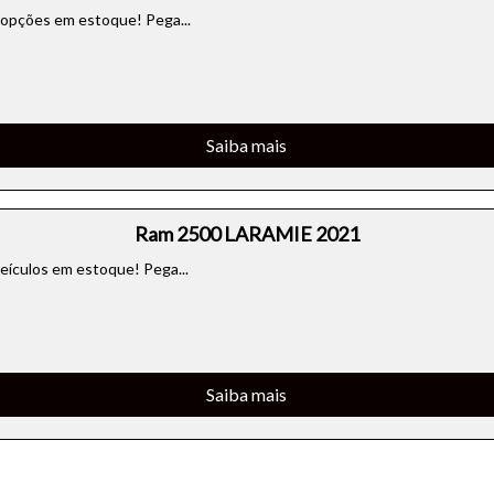
 opções em estoque! Pega...
Saiba mais
o do texto
Ram 2500 LARAMIE 2021
entar ou diminuir a fonte em nosso site, utilize os atalhos Ctrl+ (
) e Ctrl- (para diminuir) no seu teclado.
eículos em estoque! Pega...
Saiba mais