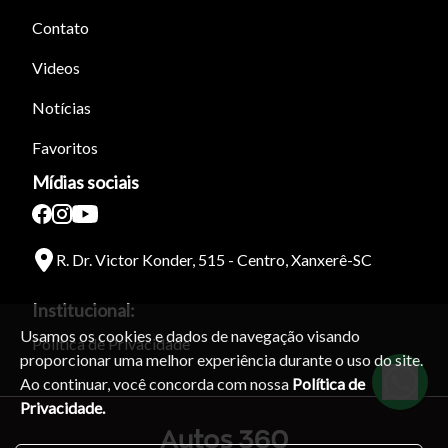
Para aumentar ou diminuir a fonte em nosso site, utilize os
Contato
atalhos Ctrl+ (para aumentar) e Ctrl- (para diminuir) no seu
teclado.
Videos
Notícias
Fechar
Favoritos
Mídias sociais
R. Dr. Victor Konder, 515 - Centro, Xanxerê-SC
Institucional:
Usamos os cookies e dados de navegação visando
Política de Privacidade
proporcionar uma melhor experiência durante o uso do site.
Ao continuar, você concorda com nossa
Política de
Privacidade.