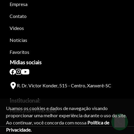
Empresa
Para aumentar ou diminuir a fonte em nosso site, utilize os
atalhos Ctrl+ (para aumentar) e Ctrl- (para diminuir) no seu
Contato
teclado.
Videos
Notícias
Fechar
Favoritos
Mídias sociais
R. Dr. Victor Konder, 515 - Centro, Xanxerê-SC
Institucional:
Usamos os cookies e dados de navegação visando
Política de Privacidade
proporcionar uma melhor experiência durante o uso do site.
Ao continuar, você concorda com nossa
Política de
Privacidade.