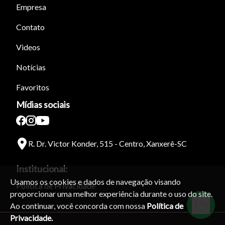
Empresa
Para aumentar ou diminuir a fonte em nosso site, utilize os
atalhos Ctrl+ (para aumentar) e Ctrl- (para diminuir) no seu
Contato
teclado.
Videos
Notícias
Fechar
Favoritos
Mídias sociais
R. Dr. Victor Konder, 515 - Centro, Xanxerê-SC
Institucional:
Usamos os cookies e dados de navegação visando
Política de Privacidade
proporcionar uma melhor experiência durante o uso do site.
Ao continuar, você concorda com nossa
Política de
Privacidade.